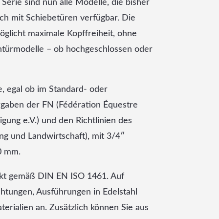
Serie sind nun alle Modelle, die bisher
uch mit Schiebetüren verfügbar. Die
öglicht maximale Kopffreiheit, ohne
htürmodelle – ob hochgeschlossen oder
le, egal ob im Standard- oder
gaben der FN (Fédération Équestre
igung e.V.) und den Richtlinien des
g und Landwirtschaft), mit 3/4″
0 mm.
nkt gemäß DIN EN ISO 1461. Auf
htungen, Ausführungen in Edelstahl
rialien an. Zusätzlich können Sie aus